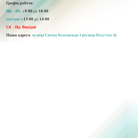
Графік роботи
:
Пн
. -
Пт
.
з
9-00
до
18-00
перерва
з
13-00
до
14-00
Сб
. -
Нд
.
Вихідні
Наша адреса
:
вулиця Євгена Коновальця 4
(
вулиця Ватутіна 4
)