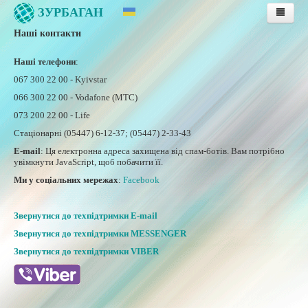
ЗУРБАГАН
Наші контакти
Головна
Послуги
Наші телефони
:
Тарифи
067 300 22 00 - Kyivstar
066 300 22 00 - Vodafone (МТС)
Публічна оферта
073 200 22 00 - Life
Інструкції
Стаціонарні (05447) 6-12-37; (05447) 2-33-43
Підтримка
E-mail
:
Ця електронна адреса захищена від спам-ботів. Вам потрібно
увімкнути JavaScript, щоб побачити її.
Інструкції з оплати послуг
Ми у соціальних мережах
:
Facebook
Оплата послуг банківською картою
Особиста сторінка
Звернутися до техпідтримки E-mail
Контакти
Звернутися до техпідтримки MESSENGER
Звернутися до техпідтримки VIBER