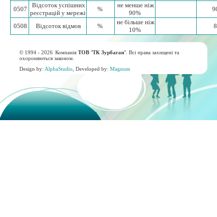
Відсоток успішних
не менше ніж
0507
%
9
реєстрацій у мережі
90%
не більше ніж
0508
Відсоток відмов
%
8
10%
© 1994 - 2026
Компанія
ТОВ
"
ТК Зурбаган
". Всі права захищені та
охороняються законом.
Design by:
AlphaStudio
, Developed by:
Magnum