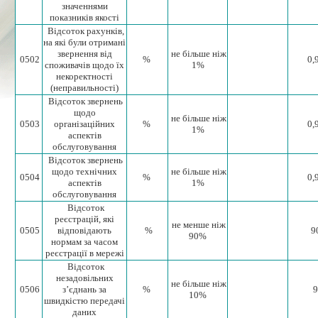
значеннями
показників якості
Відсоток рахунків,
на які були отримані
звернення від
не більше ніж
0502
%
0,
споживачів щодо їх
1%
некоректності
(неправильності)
Відсоток звернень
щодо
не більше ніж
0503
організаційних
%
0,
1%
аспектів
обслуговування
Відсоток звернень
щодо технічних
не більше ніж
0504
%
0,
аспектів
1%
обслуговування
Відсоток
реєстрацій, які
не менше ніж
0505
відповідають
%
9
90%
нормам за часом
реєстрації в мережі
Відсоток
незадовільних
не більше ніж
0506
з’єднань за
%
9
10%
швидкістю передачі
даних