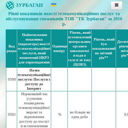
ЗУРБАГАН
Рівні показників якості телекомунікаційних послуг та
Головна
обслуговування споживачів ТОВ "ТК Зурбаган" за 2016
Послуги
р.
Рівень, який
Тарифи
Найменування
встановлений
показника
Рівень, який
центральним
Досяг
Публічна оферта
(параметра) якості
був
Код
Одиниця
органом
рівен
телекомунікаційної
запланований
рядка
виміру
виконавчої
звіт
Інструкції
послуги, який
на звітний
влади в
рік
визначений НКРЗ
рік**
галузі зв'язку
Підтримка
для оприлюднення
(ЦОВЗ)
Інструкції з оплати послуг
Назва
телекомунікаційної
Оплата послуг банківською картою
0500
послуги: Послуги з
доступу до
Особиста сторінка
Інтернет
Нормований час
Контакти
усунення
пошкоджень
телекомунікаційної
мережі та
не більше як
0501
%
0,
відновлення
одна доба
доступу до послуг
зі встановленими