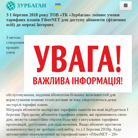
ЗУРБАГАН
З 1 березня 2018 року ТОВ «ТК «Зурбаган» змінює умови
Головна
тарифних планів FiberNET для доступу абонентів (фізичних
осіб) до мережі Інтернет.
Послуги
Тарифи
З метою
створення
Публічна оферта
кращих
умов
Інструкції
Підтримка
Інструкції з оплати послуг
Оплата послуг банківською картою
Особиста сторінка
обслуговування, надання абонентам більших можливостей для
користування новими технологіями зв’язку скорочуються деякі
Контакти
застарілі тарифні плани.
Міграція абонентів застарілих тарифних пакетів на нові відбудеться 1
березня. При цьому абоненти тарифних планів, які припиняють свою
дію, можуть самостійно обрати будь-яку з актуальних тарифних
пропозицій, доступних для підключення. Якщо абонент протягом
зазначеного часу не зробить свій вибір, то з 1 березня 2018р. буде
автоматично переключений на тарифний пакет «FiberNET – 20»