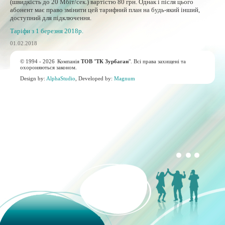
(швидкість до 20 Мбіт/сек.) вартістю 80 грн. Однак і після цього
абонент має право змінити цей тарифний план на будь-який інший,
доступний для підключення.
Таріфи з 1 березня 2018р.
01.02.2018
© 1994 - 2026
Компанія
ТОВ
"
ТК Зурбаган
". Всі права захищені та
охороняються законом.
Design by:
AlphaStudio
, Developed by:
Magnum