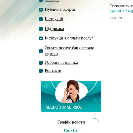
Спеціально на
Публічна оферта
кредитної ка
05.09.2018
Інструкції
Підтримка
Інструкції з оплати послуг
Оплата послуг банківською
картою
Особиста сторінка
Контакти
Графік роботи
Пн
. -
Пт
.