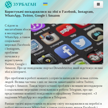
ЗУРБАГАН
Користувачі поскаржилися на збої в Facebook, Instagram,
Головна
WhatsApp, Twitter, Google і Amazon
Послуги
Слідом за
Тарифи
масштабним збоєм
в месенджері
Публічна оферта
WhatsApp, а також
соціальних
Інструкції
мережах Facebook
і Instagram,
Підтримка
проблеми
почалися у
Інструкції з оплати послуг
користувачів
Twitter, Google і
Оплата послуг банківською картою
Amazon. Про це повідомляє портал Downdetector, який відстежує великі
збої в інтернеті.
Особиста сторінка
Про проблеми в роботі кожного з сервісів написали по кілька сотень
Контакти
людей. Велика частина з них не змогли завантажити сайти Twitter,
Google і Amazon. Також через останні проблем з великим месенджером
і соціальними мережами сповільнилася робота Telegram, про що
представники компанії повідомили в офіційному Twitter-акаунті. «З
падінням WhatsApp все перейшли в Telegram.
Раніше тисячі користувачів по всьому світу поскаржилися на перебої в
роботі месенджера WhatsApp, а також соціальних мереж Facebook і