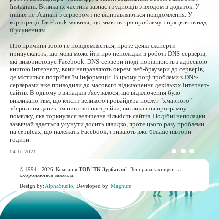
Instagram. Велика їх частина зазнає труднощів з входом в додаток. У
інших не з'єднані з сервером і не відправляються повідомлення. У
корпорації Facebook заявили, що знають про проблему і працюють над
її усуненням.
Про причини збою не повідомляється, проте деякі експерти
припускають, що мова може йти про неполадки в роботі DNS-серверів,
які використовує Facebook. DNS-сервери іноді порівнюють з адресною
книгою інтернету, вони направляють окремі веб-браузери до серверів,
де міститься потрібна їм інформація. В цьому році проблеми з DNS-
серверами вже приводили до масового відключення декількох інтернет-
сайтів. В одному з випадків з'ясувалося, що відключення було
викликано тим, що клієнт великого провайдера послуг "хмарного"
зберігання даних змінив свої настройки, викликавши програмну
помилку, яка торкнулася величезна кількість сайтів. Подібні неполадки
зазвичай вдається усунути досить швидко, проте цього разу проблеми
на сервісах, що належать Facebook, тривають вже більше півтори
години.
04.10.2021
© 1994 - 2026
Компанія
ТОВ
"
ТК Зурбаган
". Всі права захищені та
охороняються законом.
Design by:
AlphaStudio
, Developed by:
Magnum