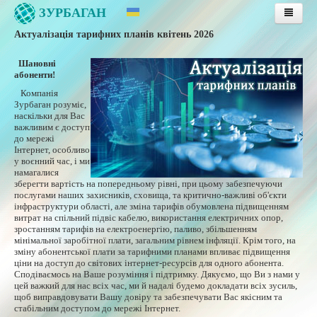
ЗУРБАГАН
Актуалізація тарифних планів квітень 2026
Головна
Послуги
Шановні
абоненти!
Тарифи
Компанія
Публічна оферта
Зурбаган розуміє,
наскільки для Вас
важливим є доступ
Інструкції
до мережі
Інтернет, особливо
Підтримка
у воєнний час, і ми
намагалися
Інструкції з оплати послуг
зберегти вартість на попередньому рівні, при цьому забезпечуючи
послугами наших захисників, сховища, та критично-важливі об'єкти
Оплата послуг банківською картою
інфраструктури області, але зміна тарифів обумовлена підвищенням
Особиста сторінка
витрат на спільний підвіс кабелю, використання електричних опор,
зростанням тарифів на електроенергію, паливо, збільшенням
Контакти
мінімальної заробітної плати, загальним рівнем інфляції. Крім того, на
зміну абонентської плати за тарифними планами впливає підвищення
ціни на доступ до світових інтернет-ресурсів для одного абонента.
Сподіваємось на Ваше розуміння і підтримку. Дякуємо, що Ви з нами у
цей важкий для нас всіх час, ми й надалі будемо докладати всіх зусиль,
щоб виправдовувати Вашу довіру та забезпечувати Вас якісним та
стабільним доступом до мережі Інтернет.