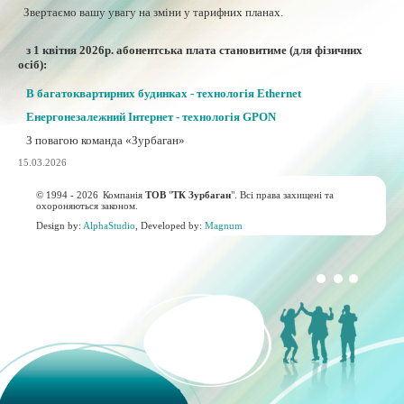
Звертаємо вашу увагу на зміни у тарифних планах.
з 1 квітня 2026р. абонентська плата становитиме (для фізичних
осіб):
В багатоквартирних будинках - технологія Ethernet
Енергонезалежний Інтернет - технологія GPON
З повагою команда «Зурбаган»
15.03.2026
© 1994 - 2026
Компанія
ТОВ
"
ТК Зурбаган
". Всі права захищені та
охороняються законом.
Design by:
AlphaStudio
, Developed by:
Magnum