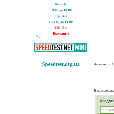
Пн
. -
Пт
.
с
9-00
до
18-00
перерыв
с
13-00
до
14-00
Сб
. -
Вс
.
Выходные
Speedtest.org.ua
Далее откройт
В поле поиск