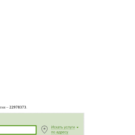
ятия –
22978373
.