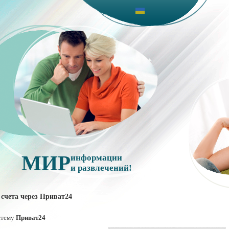
МИР
информации
и развлечений!
счета через Приват24
стему
Приват24