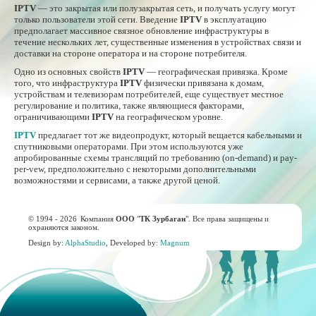
IPTV
— это закрытая или полузакрытая сеть, и получать услугу могут
только пользователи этой сети. Введение
IPTV
в эксплуатацию
предполагает массивное связное обновление инфраструктуры в
течение нескольких лет, существенные изменения в устройствах связи и
доставки на стороне оператора и на стороне потребителя.
Одно из основных свойств
IPTV
— географическая привязка. Кроме
того, что инфраструктура
IPTV
физически привязана к домам,
устройствам и телевизорам потребителей, еще существует местное
регулирование и политика, также являющиеся факторами,
ограничивающими
IPTV
на географическом уровне.
IPTV
предлагает тот же видеопродукт, который вещается кабельными и
спутниковыми операторами. При этом используются уже
апробированные схемы трансляций по требованию (on-demand) и pay-
per-vew, предположительно с некоторыми дополнительными
возможностями и сервисами, а также другой ценой.
© 1994 - 2026
Компания
ООО
"
ТК Зурбаган
". Все права защищены и
охраняются законом.
Design by:
AlphaStudio
, Developed by:
Magnum