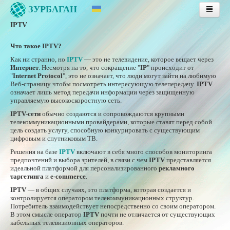
ЗУРБАГАН
IPTV
Главная
Услуги
Что такое IPTV?
Тарифы
Как ни странно, но
IPTV
— это не телевидение, которое вещает через
Интернет
. Несмотря на то, что сокращение "
IP
" происходит от
Публичная оферта
"
Internet Protocol
", это не означает, что люди могут зайти на любимую
Веб-страницу чтобы посмотреть интересующую телепередачу.
IPTV
означает лишь метод передачи информации через защищенную
Инструкции
управляемую высокоскоростную сеть.
Поддержка
IPTV-сети
обычно создаются и сопровождаются крупными
телекоммуникационными провайдерами, которые ставят перед собой
Новости
цель создать услугу, способную конкурировать с существующим
цифровым и спутниковым ТВ.
Инструкции по оплате услуг
Решения на базе
IPTV
включают в себя много способов мониторинга
Оплата услуг банковской картой
предпочтений и выбора зрителей, в связи с чем
IPTV
представляется
идеальной платформой для персонализированного
рекламного
Личная страница
таргетинга
и
e-commerce
.
Контакты
IPTV
— в общих случаях, это платформа, которая создается и
контролируется оператором телекоммуникационных структур.
Потребитель взаимодействует непосредственно со своим оператором.
В этом смысле оператор
IPTV
почти не отличается от существующих
кабельных телевизионных операторов.